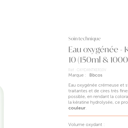
Soin technique
Eau oxygénée - 
10 (150ml & 1000
Réf :
OXYDANTKER10V
Marque :
Bbcos
Eau oxygénée crémeuse et st
traitantes et de cires très fin
possible, en rendant la colora
la kératine hydrolysée, ce pr
couleur
.
Volume oxydant :