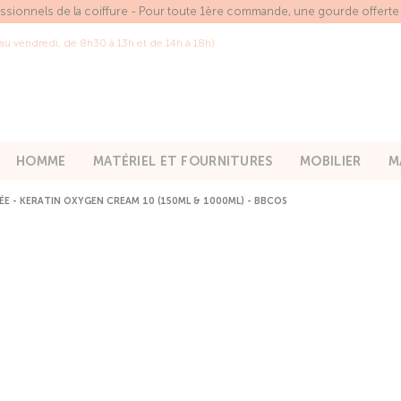
essionnels de la coiffure - Pour toute 1ère commande, une gourde offert
 au vendredi, de 8h30 à 13h et de 14h à 18h)
HOMME
MATÉRIEL ET FOURNITURES
MOBILIER
M
E - KERATIN OXYGEN CREAM 10 (150ML & 1000ML) - BBCOS