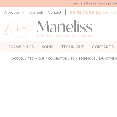
Panneau de gestion des cookies
Ce site est réservé aux prof
02 41 71 19 22
A propos
Conseils
Contact
(du lundi
SHAMPOINGS
SOINS
TECHNIQUE
COIFFANTS
ACCUEIL
TECHNIQUE
COLORATION
SOIN TECHNIQUE
EAU OXYGÉNÉ