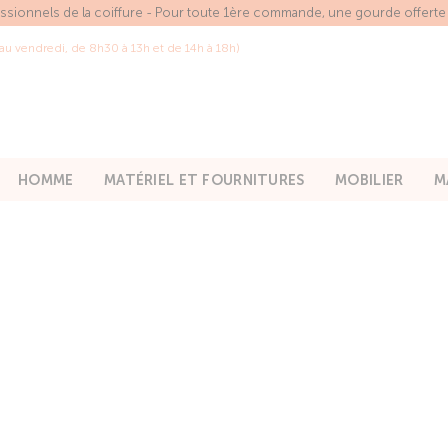
essionnels de la coiffure - Pour toute 1ère commande, une gourde offert
 au vendredi, de 8h30 à 13h et de 14h à 18h)
HOMME
MATÉRIEL ET FOURNITURES
MOBILIER
M