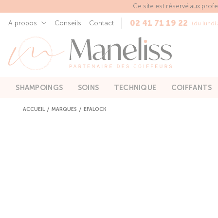
Panneau de gestion des cookies
Ce site est réservé aux prof
02 41 71 19 22
A propos
Conseils
Contact
(du lundi
SHAMPOINGS
SOINS
TECHNIQUE
COIFFANTS
ACCUEIL
MARQUES
EFALOCK