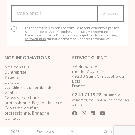
S'inscrire
Les données saisies dans ce formulaire sont conservées par nos
soins afin de pouvoir répondre au mieux à votre demande.
Maneliss accorde de l’importance à la gestion de vos données,
en savoir plus
sur notre démarche Données Personnelles.
NOS INFORMATIONS
SERVICE CLIENT
ZA du parc V
Nos conseils
rue de l'Aujardière
L'Entreprise
49280 Saint Christophe du
Valeurs
Bois
Livraison
France
Conditions Générales de
Ventes
02 41 71 19 22
(du lundi au
Grossiste coiffure
vendredi, de 8h30 à 13h et de 14h
professionnel Pays de la Loire
à 18h)
Grossiste coiffure
professionnel Bretagne
Contact
2023 -
Exercez vos
Mentions
Gestion des