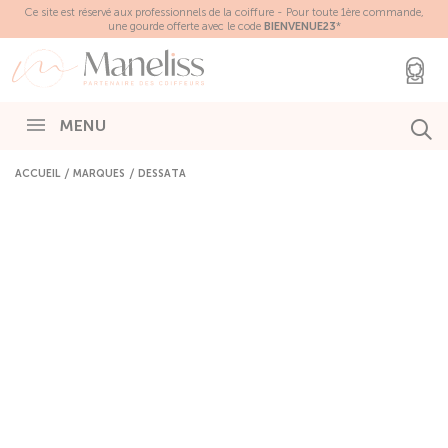
Panneau de gestion des cookies
Ce site est réservé aux professionnels de la coiffure - Pour toute 1ère commande,
une gourde offerte avec le code
BIENVENUE23
*
MENU
ACCUEIL
MARQUES
DESSATA