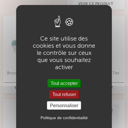
VOIR CE PRODUIT
Ce site utilise des
cookies et vous donne
le contrôle sur ceux
que vous souhaitez
activer
Brosse Dessata Maxi Save The
Présentoir Dessata Hair Ties
Ocean
x36
Tout accepter
VOIR CE PRODUIT
VOIR CE PRODUIT
Tout refuser
Personnaliser
DESTOCKAGE
Politique de confidentialité