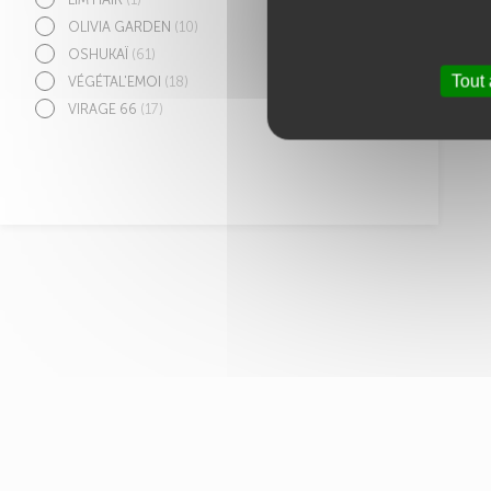
OLIVIA GARDEN
(10)
OSHUKAÏ
(61)
Tout
VÉGÉTAL'EMOI
(18)
VIRAGE 66
(17)