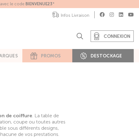
e avec le code
BIENVENUE23
*
Infos Livraison
CONNEXION
ARQUES
PROMOS
DESTOCKAGE
lon de coiffure
. La table de
oration, coupe ou toutes autres
ble sous différents designs,
chacune de vos prestations.