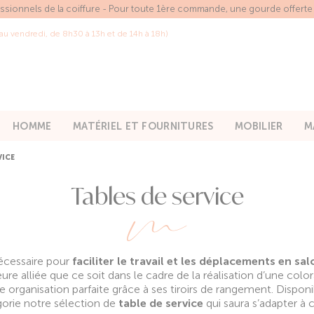
essionnels de la coiffure - Pour toute 1ère commande, une gourde offert
 au vendredi, de 8h30 à 13h et de 14h à 18h)
HOMME
MATÉRIEL ET FOURNITURES
MOBILIER
M
VICE
Tables de service
nécessaire pour
faciliter le travail et les déplacements en sa
ure alliée que ce soit dans le cadre de la réalisation d’une col
ne organisation parfaite grâce à ses tiroirs de rangement. Disponi
orie notre sélection de
table de service
qui saura s’adapter à 