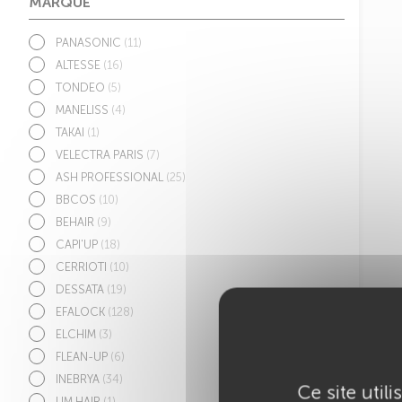
MARQUE
PANASONIC
(11)
ALTESSE
(16)
TONDEO
(5)
MANELISS
(4)
TAKAI
(1)
VELECTRA PARIS
(7)
ASH PROFESSIONAL
(25)
BBCOS
(10)
BEHAIR
(9)
CAPI'UP
(18)
CERRIOTI
(10)
DESSATA
(19)
EFALOCK
(128)
ELCHIM
(3)
FLEAN-UP
(6)
INEBRYA
(34)
Ce site util
LIM HAIR
(1)