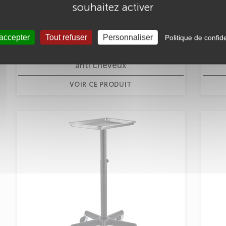
souhaitez activer
 accepter
Tout refuser
Personnaliser
Politique de confide
Table de service Beauty Cas roulette
T
anti cheveux
VOIR CE PRODUIT