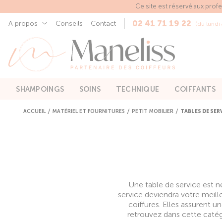
Panneau de gestion des cookies
Ce site est réservé aux prof
02 41 71 19 22
A propos
Conseils
Contact
(du lundi
SHAMPOINGS
SOINS
TECHNIQUE
COIFFANTS
ACCUEIL
MATÉRIEL ET FOURNITURES
PETIT MOBILIER
TABLES DE SER
Une table de service est 
service deviendra votre meille
coiffures. Elles assurent u
retrouvez dans cette catég