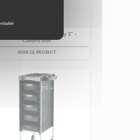
ntialité
able de service carré "Jolly 3" -
Coloris noir
VOIR CE PRODUIT