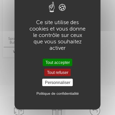
Ce site utilise des
cookies et vous donne
le contrôle sur ceux
Spray démêlant Les Sh'tites
que vous souhaitez
Bulles - ASH Professional
activer
VOIR CE PRODUIT
Tout accepter
Tout refuser
Personnaliser
Nos garanties
Politique de confidentialité