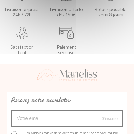
Livraison express
Livraison offerte
Retour possible
24h / 72h
dès 150€
sous 8 jours
Satisfaction
Paiement
clients
sécurisé
Recevez notre newsletter
S'inscrire
Les données saisies dans ce formulaire sont conservées par nos