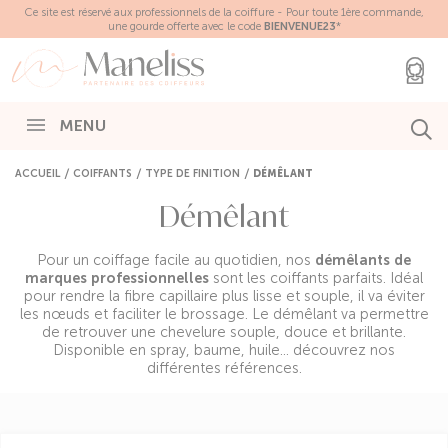
Panneau de gestion des cookies
Ce site est réservé aux professionnels de la coiffure - Pour toute 1ère commande,
une gourde offerte avec le code
BIENVENUE23
*
MENU
ACCUEIL
COIFFANTS
TYPE DE FINITION
DÉMÊLANT
Démêlant
Pour un coiffage facile au quotidien, nos
démêlants de
marques professionnelles
sont les coiffants parfaits. Idéal
pour rendre la fibre capillaire plus lisse et souple, il va éviter
les nœuds et faciliter le brossage. Le démêlant va permettre
de retrouver une chevelure souple, douce et brillante.
Disponible en spray, baume, huile… découvrez nos
différentes références.