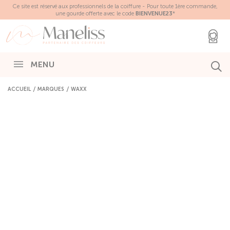
Panneau de gestion des cookies
Ce site est réservé aux professionnels de la coiffure - Pour toute 1ère commande,
une gourde offerte avec le code
BIENVENUE23
*
MENU
ACCUEIL
MARQUES
WAXX