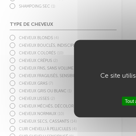
SHAMPOING SEC
(1)
TYPE DE CHEVEUX
CHEVEUX BLONDS
(4)
CHEVEUX BOUCLÉS, INDISCIPLINÉS
(6)
CHEVEUX COLORÉS
(10)
CHEVEUX CRÉPUS
(2)
CHEVEUX FINS, SANS VOLUME
(3)
Ce site util
CHEVEUX FRAGILISÉS, SENSIBILISÉS
(9)
CHEVEUX GRAS
(7)
CHEVEUX GRIS OU BLANC
(1)
CHEVEUX LISSES
(2)
Tout
CHEVEUX MÉCHÉS, DÉCOLORÉS
(10)
CHEVEUX NORMAUX
(10)
CHEVEUX SECS, CASSANTS
(14)
CUIR CHEVELU À PELLICULES
(4)