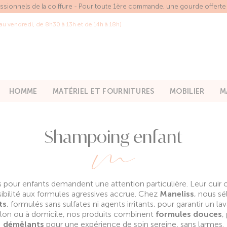
essionnels de la coiffure - Pour toute 1ère commande, une gourde offert
 au vendredi, de 8h30 à 13h et de 14h à 18h)
HOMME
MATÉRIEL ET FOURNITURES
MOBILIER
M
Shampoing enfant
es pour enfants demandent une attention particulière. Leur cuir c
sibilité aux formules agressives accrue. Chez
Maneliss
, nous s
ts
, formulés sans sulfates ni agents irritants, pour garantir un
alon ou à domicile, nos produits combinent
formules douces
,
démêlants
pour une expérience de soin sereine, sans larmes.