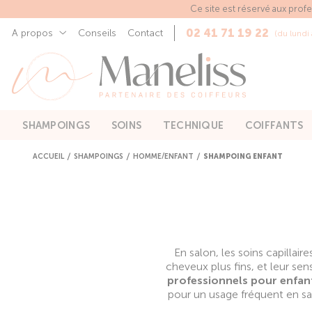
Panneau de gestion des cookies
Ce site est réservé aux prof
02 41 71 19 22
A propos
Conseils
Contact
(du lundi
SHAMPOINGS
SOINS
TECHNIQUE
COIFFANTS
ACCUEIL
SHAMPOINGS
HOMME/ENFANT
SHAMPOING ENFANT
En salon, les soins capillair
cheveux plus fins, et leur sen
professionnels pour enfan
pour un usage fréquent en s