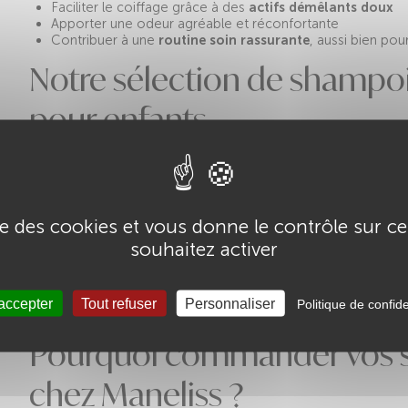
Faciliter le coiffage grâce à des
actifs démêlants doux
Apporter une odeur agréable et réconfortante
Contribuer à une
routine soin rassurante
, aussi bien pou
Notre sélection de shampo
pour enfants
Chez
Maneliss, grossiste coiffure réservé aux professionne
enfants testés, doux et efficaces. Sur cette page, vous ret
Bulles 400ml - ASH Professional
, une référence de confiance 
Formule sans sulfates
ise des cookies et vous donne le contrôle sur 
Parfum fruité délicat
souhaitez activer
Testé sous contrôle dermatologique
Ne pique pas les yeux
Parfait pour une utilisation régulière en salon ou à la mais
 accepter
Tout refuser
Personnaliser
Politique de confide
Son grand format 400 ml est
idéal pour les coiffeurs à domi
Pourquoi commander vos 
chez Maneliss ?