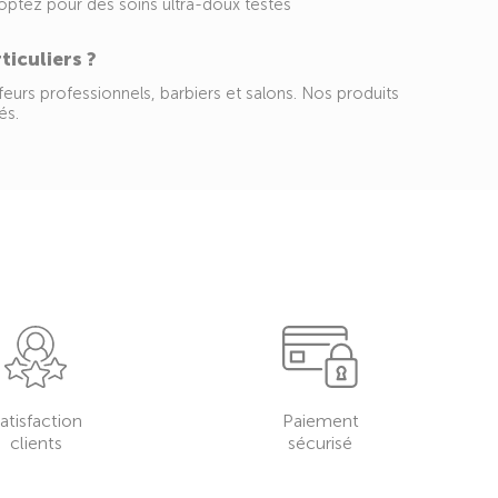
 optez pour des soins ultra-doux testés
ticuliers ?
eurs professionnels, barbiers et salons. Nos produits
és.
atisfaction
Paiement
clients
sécurisé