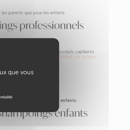
r les parents que pour les enfants
ings professionnels
ls
, nous vous proposons des produits capillaires
rouvez notamment le
Shampoing Enfant Les Sh’tites
dans les salons :
ceux que vous
on
ntialité
cile ou les salons spécialisés enfants
.
shampoings enfants