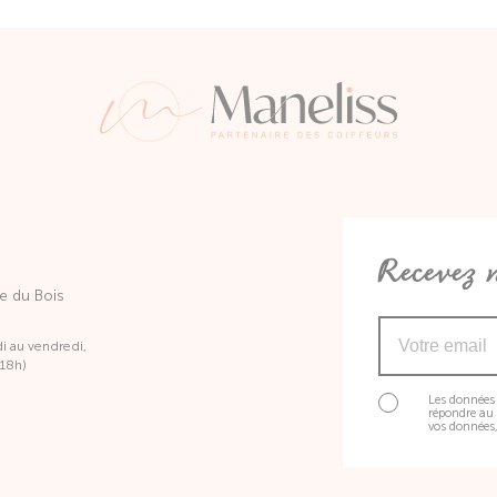
Recevez n
e du Bois
di au vendredi,
 18h)
Les données 
répondre au 
vos données