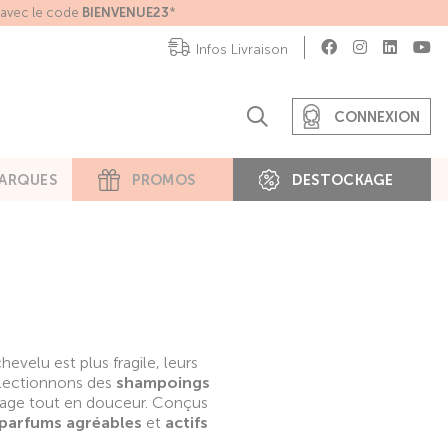
e avec le code
BIENVENUE23
*
Infos Livraison
CONNEXION
ARQUES
PROMOS
DESTOCKAGE
hevelu est plus fragile, leurs
électionnons des
shampoings
 lavage tout en douceur. Conçus
parfums agréables
et
actifs