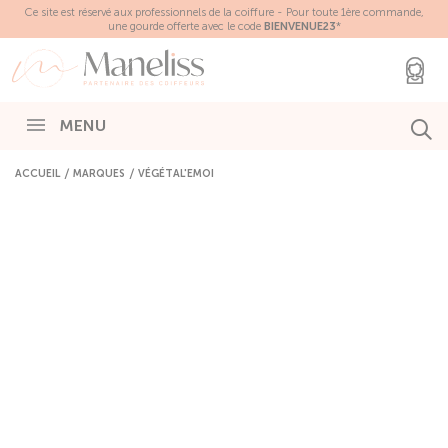
Panneau de gestion des cookies
Ce site est réservé aux professionnels de la coiffure - Pour toute 1ère commande,
une gourde offerte avec le code
BIENVENUE23
*
MENU
ACCUEIL
MARQUES
VÉGÉTAL'EMOI