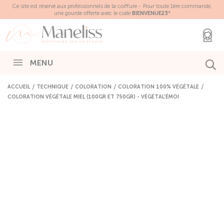
Panneau de gestion des cookies
Ce site est réservé aux professionnels de la coiffure - Pour toute 1ère commande,
une gourde offerte avec le code
BIENVENUE23
*
MENU
ACCUEIL
TECHNIQUE
COLORATION
COLORATION 100% VÉGÉTALE
COLORATION VÉGÉTALE MIEL (100GR ET 750GR) - VÉGÉTAL'ÉMOI