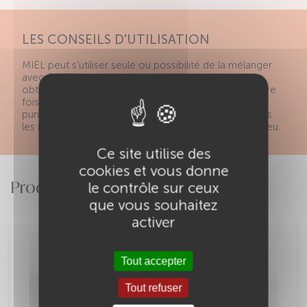
LES CONSEILS D'UTILISATION
MIEL peut s’utiliser seule ou possibilité de la mélanger
avec CRISTAL pour atténuer le reflet doré ou pour
obtenir un beige (sur cheveux blancs). Pour la première
fois, utiliser durant 4 à 6 semaines notre masque
purifiant BIO à l’argile BIEN-ÊTRE pour éliminer toutes
les impuretés présentes sur le cuir chevelu et le cheveu.
Ce site utilise des
cookies et vous donne
Produits Associés
le contrôle sur ceux
que vous souhaitez
activer
Tout accepter
Tout refuser