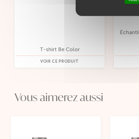
Échantillon Sérum Kertaine 3ml
- Inebrya
1 avis
Color
ODUIT
VOIR CE PRODUIT
Vous aimerez aussi