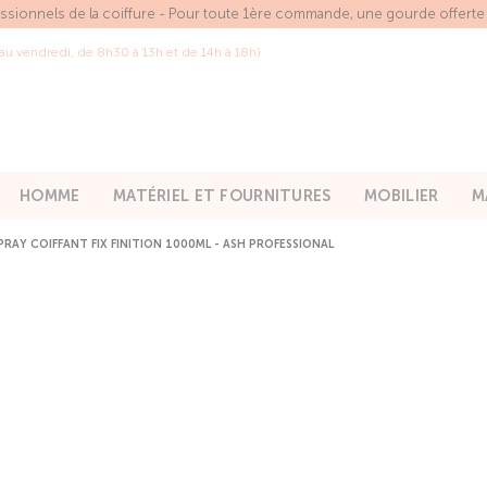
essionnels de la coiffure - Pour toute 1ère commande, une gourde offert
 au vendredi, de 8h30 à 13h et de 14h à 18h)
HOMME
MATÉRIEL ET FOURNITURES
MOBILIER
M
PRAY COIFFANT FIX FINITION 1000ML - ASH PROFESSIONAL