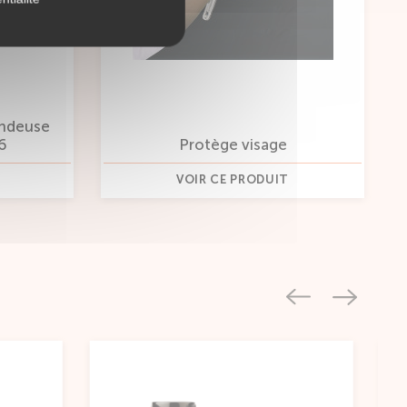
Ciseaux sculpteur-effile
otège visage
"Professional" 6.0 - Oshu
IR CE PRODUIT
VOIR CE PRODUIT