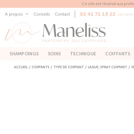
Panneau de gestion des cookies
Ce site est réservé aux prof
02 41 71 19 22
A propos
Conseils
Contact
(du lundi
SHAMPOINGS
SOINS
TECHNIQUE
COIFFANTS
ACCUEIL
COIFFANTS
TYPE DE COIFFANT
LAQUE, SPRAY COIFFANT
S