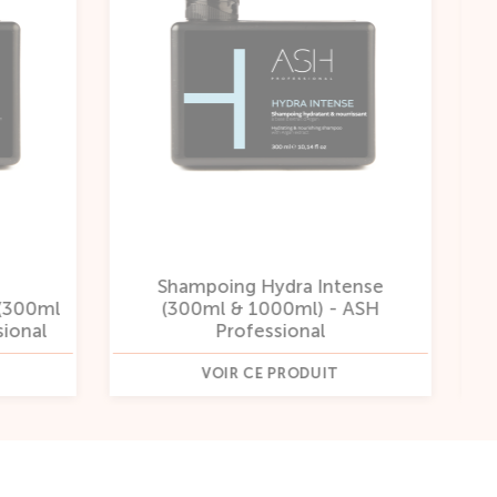
tense
 ASH
Shampoing Regul Hair (300ml &
1000ml) - ASH Professional
VOIR CE PRODUIT