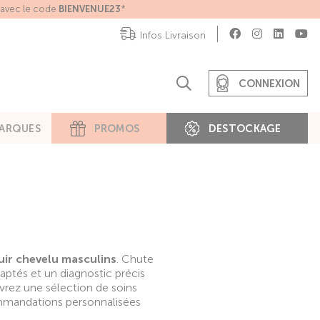
e avec le code
BIENVENUE23
*
Infos Livraison
CONNEXION
ARQUES
PROMOS
DESTOCKAGE
uir chevelu masculins
. Chute
ptés et un diagnostic précis
vrez une sélection de soins
mmandations personnalisées