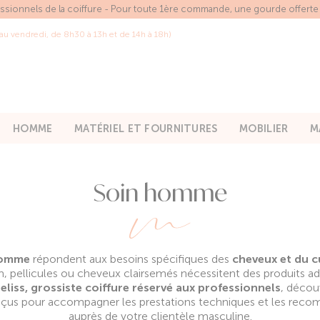
essionnels de la coiffure - Pour toute 1ère commande, une gourde offert
 au vendredi, de 8h30 à 13h et de 14h à 18h)
HOMME
MATÉRIEL ET FOURNITURES
MOBILIER
M
Soin homme
 homme
répondent aux besoins spécifiques des
cheveux et du c
 pellicules ou cheveux clairsemés nécessitent des produits ada
liss, grossiste coiffure réservé aux professionnels
, décou
us pour accompagner les prestations techniques et les reco
auprès de votre clientèle masculine.