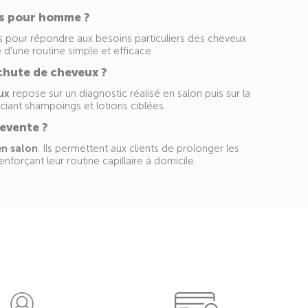
ues pour homme ?
 pour répondre aux besoins particuliers des cheveux
e d'une routine simple et efficace.
hute de cheveux ?
ux
repose sur un diagnostic réalisé en salon puis sur la
iant shampoings et lotions ciblées.
revente ?
en salon
. Ils permettent aux clients de prolonger les
nforçant leur routine capillaire à domicile.