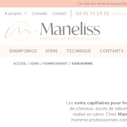
Panneau de gestion des cookies
Ce site est réservé aux prof
02 41 71 19 22
A propos
Conseils
Contact
(du lundi
SHAMPOINGS
SOINS
TECHNIQUE
COIFFANTS
ACCUEIL
SOINS
HOMME/ENFANT
SOIN HOMME
Les
soins capillaires pour
de cheveux, excès de sébum,
réalisé en salon. Chez
Mane
homme professionnels conç