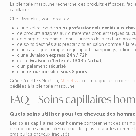
La clientèle masculine recherche des produits efficaces, facil
capillaires.
Chez Maneliss, vous profitez :
d'une sélection de
soins professionnels dédiés aux ch
de produits adaptés aux différentes problématiques du cu
de marques reconnues dans l'univers de la coiffure profes
de soins destinés aux prestations en salon comme à la re
d'un catalogue complet regroupant shampoings, lotions, c
d'une
livraison express 24h / 72h
,
de la
livraison offerte dès 150 € d'achat
,
d'un
paiement sécurisé
,
d'un
retour possible sous 8 jours
.
Grâce à cette sélection,
Maneliss
accompagne les professionn
dédiées à la clientèle masculine.
FAQ – Soins capillaires h
Quels soins utiliser pour les cheveux des homme
Les
soins capillaires pour homme
comprennent des shampoin
de répondre aux problématiques les plus courantes comme la c
gras ou les cheveux fragilisés.