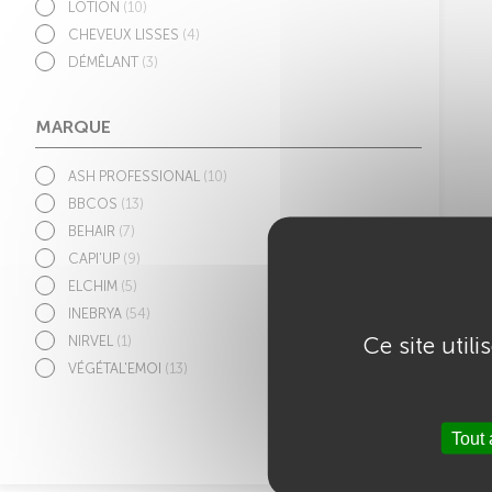
LOTION
(10)
CHEVEUX LISSES
(4)
DÉMÊLANT
(3)
MARQUE
ASH PROFESSIONAL
(10)
BBCOS
(13)
BEHAIR
(7)
CAPI'UP
(9)
ELCHIM
(5)
INEBRYA
(54)
Ce site util
NIRVEL
(1)
VÉGÉTAL'EMOI
(13)
Tout