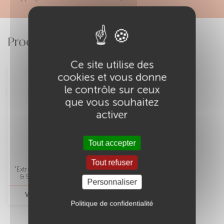
Produits Associés
Ce site utilise des
cookies et vous donne
le contrôle sur ceux
que vous souhaitez
activer
Tout accepter
Masque au Karité
Tout refuser
"Extrêmement Karité" (250ml
& 500ml) - Végétal'émoi
Personnaliser
VOIR CE PRODUIT
Politique de confidentialité