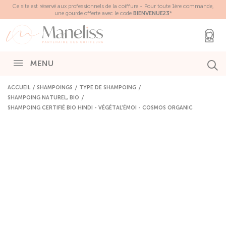
Panneau de gestion des cookies
Ce site est réservé aux professionnels de la coiffure - Pour toute 1ère commande,
une gourde offerte avec le code
BIENVENUE23
*
MENU
ACCUEIL
SHAMPOINGS
TYPE DE SHAMPOING
SHAMPOING NATUREL, BIO
SHAMPOING CERTIFIÉ BIO HINDI - VÉGÉTAL'ÉMOI - COSMOS ORGANIC