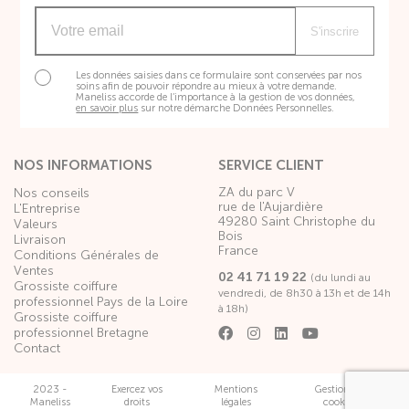
S'inscrire
Les données saisies dans ce formulaire sont conservées par nos
soins afin de pouvoir répondre au mieux à votre demande.
Maneliss accorde de l’importance à la gestion de vos données,
en savoir plus
sur notre démarche Données Personnelles.
NOS INFORMATIONS
SERVICE CLIENT
ZA du parc V
Nos conseils
rue de l'Aujardière
L'Entreprise
49280 Saint Christophe du
Valeurs
Bois
Livraison
France
Conditions Générales de
Ventes
02 41 71 19 22
(du lundi au
Grossiste coiffure
vendredi, de 8h30 à 13h et de 14h
professionnel Pays de la Loire
à 18h)
Grossiste coiffure
professionnel Bretagne
Contact
2023 -
Exercez vos
Mentions
Gestion des
Maneliss
droits
légales
cookies