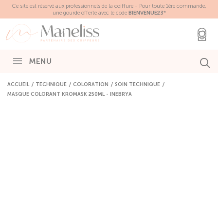
Panneau de gestion des cookies
Ce site est réservé aux professionnels de la coiffure - Pour toute 1ère commande,
une gourde offerte avec le code
BIENVENUE23
*
MENU
ACCUEIL
TECHNIQUE
COLORATION
SOIN TECHNIQUE
MASQUE COLORANT KROMASK 250ML - INEBRYA