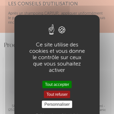
LES CONSEILS D'UTILISATION
Après un shampoing CAPI’UP, appliquer uniformément
le produit sur cheveux mouillés, laisser agir 5-10 min puis
rincer.
Produits Associés
Ce site utilise des
cookies et vous donne
le contrôle sur ceux
que vous souhaitez
activer
Tout accepter
Tout refuser
Personnaliser
Shampoing Cap'Hydra
Spray CAP'HYDRA 250ml -
(250ml & 1000ml) - Capi'up
Capi'up - Cosmos Organic
- Cosmos Organic