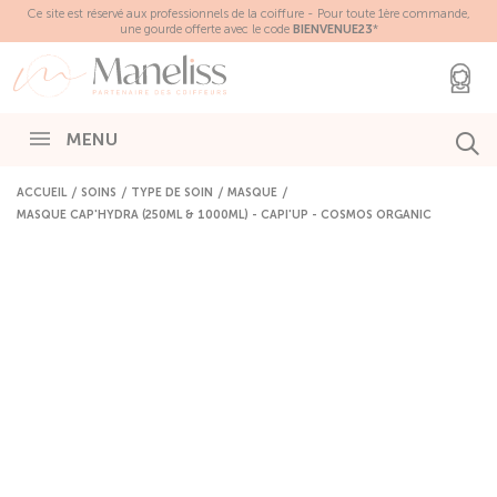
Panneau de gestion des cookies
Ce site est réservé aux professionnels de la coiffure - Pour toute 1ère commande,
une gourde offerte avec le code
BIENVENUE23
*
MENU
ACCUEIL
SOINS
TYPE DE SOIN
MASQUE
MASQUE CAP'HYDRA (250ML & 1000ML) - CAPI'UP - COSMOS ORGANIC