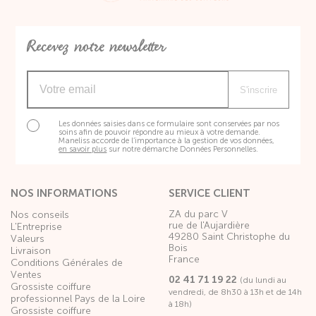
Recevez notre newsletter
S'inscrire
Les données saisies dans ce formulaire sont conservées par nos
soins afin de pouvoir répondre au mieux à votre demande.
Maneliss accorde de l’importance à la gestion de vos données,
en savoir plus
sur notre démarche Données Personnelles.
NOS INFORMATIONS
SERVICE CLIENT
ZA du parc V
Nos conseils
rue de l'Aujardière
L'Entreprise
49280 Saint Christophe du
Valeurs
Bois
Livraison
France
Conditions Générales de
Ventes
02 41 71 19 22
(du lundi au
Grossiste coiffure
vendredi, de 8h30 à 13h et de 14h
professionnel Pays de la Loire
à 18h)
Grossiste coiffure