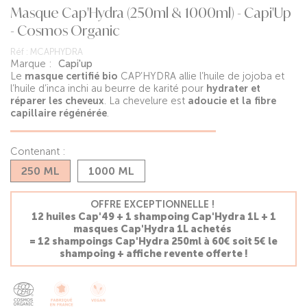
Masque Cap'Hydra (250ml & 1000ml) - Capi'Up
- Cosmos Organic
Réf :
MCAPHYDRA
Marque :
Capi'up
Le
masque certifié bio
CAP’HYDRA allie l’huile de jojoba et
l’huile d’inca inchi au beurre de karité pour
hydrater et
réparer les cheveux
. La chevelure est
adoucie et la fibre
capillaire régénérée
.
Contenant :
250 ML
1000 ML
OFFRE EXCEPTIONNELLE !
12 huiles Cap'49 + 1 shampoing Cap'Hydra 1L + 1
masques Cap'Hydra 1L achetés
= 12 shampoings Cap'Hydra 250ml à 60€ soit 5€ le
shampoing + affiche revente offerte !