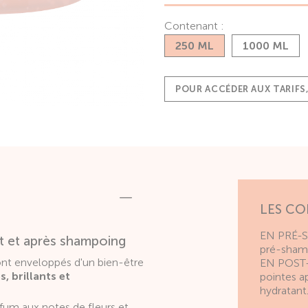
Contenant :
250 ML
1000 ML
POUR ACCÉDER AUX TARIFS
LES CO
EN PRÉ-SH
nt et après shampoing
pré-shamp
ront enveloppés d'un bien-être
EN POST-S
s, brillants et
pointes a
hydratant
rfum aux notes de fleurs et