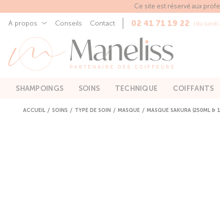
Panneau de gestion des cookies
Ce site est réservé aux prof
02 41 71 19 22
A propos
Conseils
Contact
(du lundi
SHAMPOINGS
SOINS
TECHNIQUE
COIFFANTS
ACCUEIL
SOINS
TYPE DE SOIN
MASQUE
MASQUE SAKURA (250ML & 1