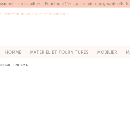
essionnels de la coiffure - Pour toute 1ère commande, une gourde offert
 au vendredi, de 8h30 à 13h et de 14h à 18h)
HOMME
MATÉRIEL ET FOURNITURES
MOBILIER
M
000ML) - INEBRYA