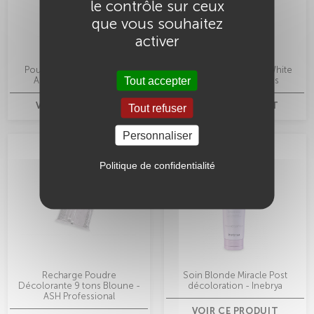
le contrôle sur ceux
que vous souhaitez
activer
Poudre Décolorante Sans
Poudre Décolorante White
Tout accepter
Ammoniaque - Behair
Meches Plus - Bbcos
VOIR CE PRODUIT
VOIR CE PRODUIT
Tout refuser
Personnaliser
Politique de confidentialité
Recharge Poudre
Soin Blonde Miracle Post
Décolorante 9 tons Bloune -
décoloration - Inebrya
ASH Professional
VOIR CE PRODUIT