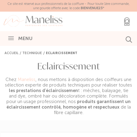
Panneau de gestion des cookies
Ce site est réservé aux professionnels de la coiffure - Pour toute 1ère commande,
une gourde offerte avec le code
BIENVENUE23
*
MENU
ACCUEIL
TECHNIQUE
ECLAIRCISSEMENT
Eclaircissement
Chez
Maneliss
, nous mettons à disposition des coiffeurs une
sélection experte de produits techniques pour réaliser toutes
les prestations d’éclaircissemen
t : mèches, balayage, tie
and dye, ombré hair ou décoloration complète. Formulés
pour un usage professionnel, nos
produits garantissent un
éclaircissement contrôlé, homogène et respectueux
de la
fibre capillaire.